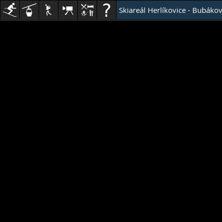
Skiareál Herlíkovice - Bubáko